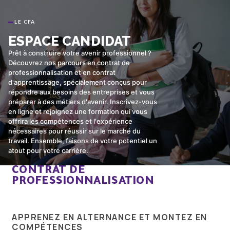
LE CFA
ESPACE CANDIDAT
Prêt à construire votre avenir professionnel ?
Découvrez nos parcours en contrat de
professionnalisation et en contrat
d'apprentissage, spécialement conçus pour
répondre aux besoins des entreprises et vous
préparer à des métiers d'avenir. Inscrivez-vous
en ligne et rejoignez une formation qui vous
offrira les compétences et l'expérience
nécessaires pour réussir sur le marché du
travail. Ensemble, faisons de votre potentiel un
atout pour votre carrière.
CONTRAT DE
PROFESSIONNALISATION
APPRENEZ EN ALTERNANCE ET MONTEZ EN
COMPÉTENCES