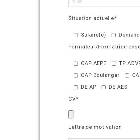
Situation actuelle*
Salarié(e)
Demande
Formateur/Formatrice ense
CAP AEPE
TP ADV
CAP Boulanger
CA
DE AP
DE AES
CV*
Lettre de motivation